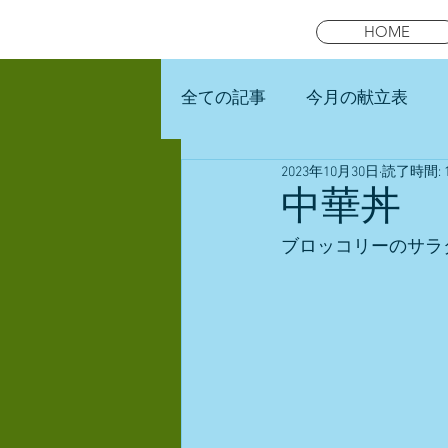
HOME
全ての記事
今月の献立表
2023年10月30日
読了時間: 
未就園児スマイルキッズラン
中華丼
ブロッコリーのサラ