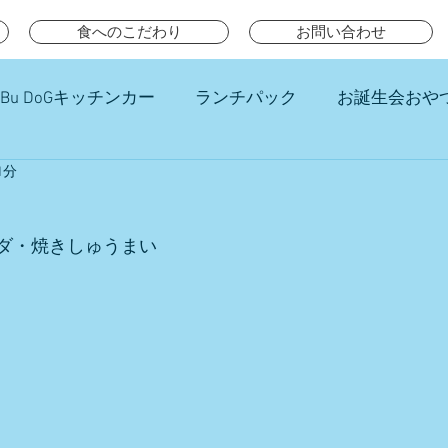
食へのこだわり
お問い合わせ
Bu DoGキッチンカー
ランチパック
お誕生会おや
1分
チ
ダ・焼きしゅうまい