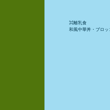
⌘離乳食
和風中華丼・ブロッ