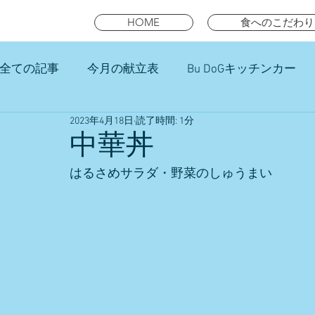
HOME
食へのこだわり
全ての記事
今月の献立表
Bu DoGキッチンカー
2023年4月18日
読了時間: 1分
未就園児スマイルキッズランチ
中華丼
はるさめサラダ・野菜のしゅうまい