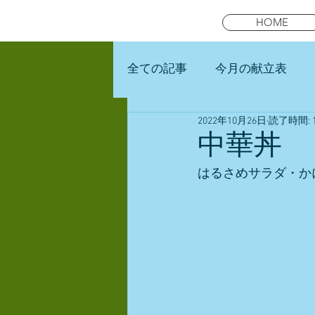
HOME
全ての記事
今月の献立表
2022年10月26日
読了時間: 
未就園児スマイルキッズラン
中華丼
はるさめサラダ・か