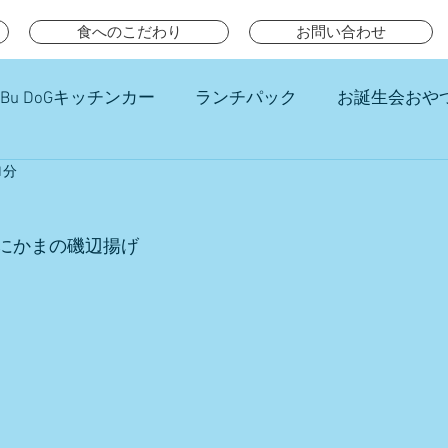
食へのこだわり
お問い合わせ
Bu DoGキッチンカー
ランチパック
お誕生会おや
1分
チ
にかまの磯辺揚げ