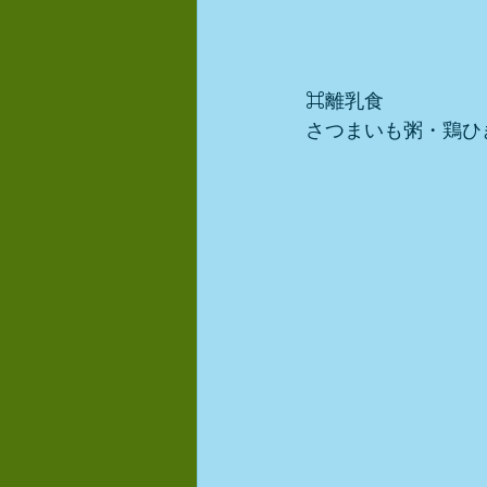
⌘離乳食
さつまいも粥・鶏ひ