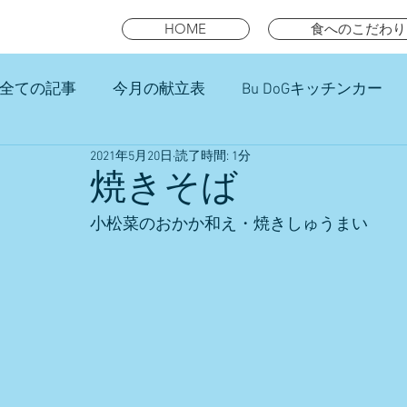
HOME
食へのこだわり
全ての記事
今月の献立表
Bu DoGキッチンカー
2021年5月20日
読了時間: 1分
未就園児スマイルキッズランチ
焼きそば
小松菜のおかか和え・焼きしゅうまい