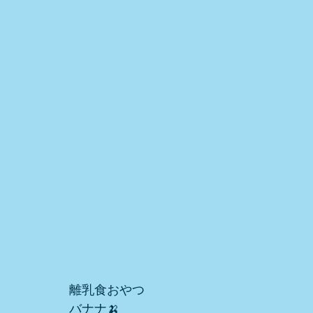
離乳食おやつ
バナナ🍌