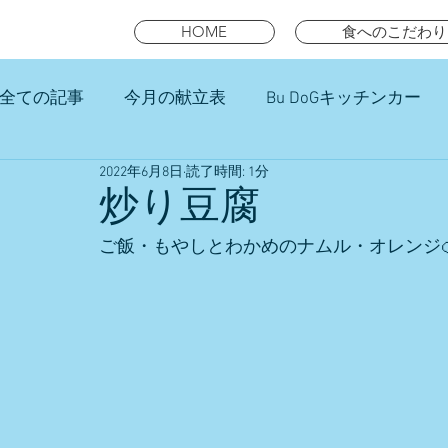
HOME
食へのこだわり
全ての記事
今月の献立表
Bu DoGキッチンカー
2022年6月8日
読了時間: 1分
未就園児スマイルキッズランチ
炒り豆腐
ご飯・もやしとわかめのナムル・オレンジ