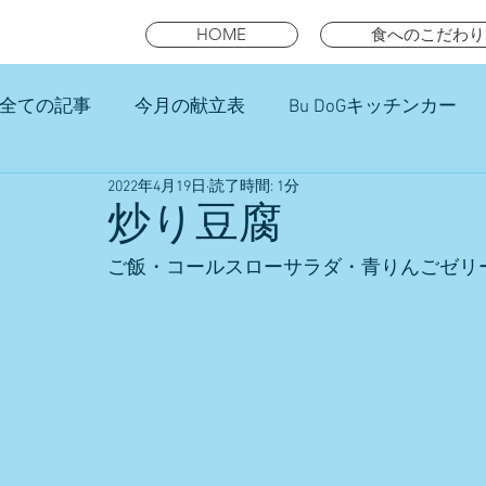
HOME
食へのこだわり
全ての記事
今月の献立表
Bu DoGキッチンカー
2022年4月19日
読了時間: 1分
未就園児スマイルキッズランチ
炒り豆腐
ご飯・コールスローサラダ・青りんごゼリ