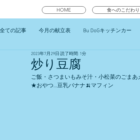
HOME
食へのこだわり
全ての記事
今月の献立表
Bu DoGキッチンカー
2023年7月29日
読了時間: 1分
未就園児スマイルキッズランチ
炒り豆腐
ご飯・さつまいもみそ汁・小松菜のごまあ
★おやつ…豆乳バナナ🍌マフィン