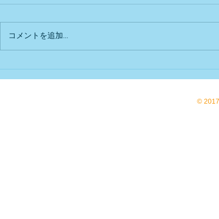
出店予定
Bu DoG出
コメントを追加…
© 201