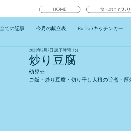
HOME
食へのこだわり
全ての記事
今月の献立表
Bu DoGキッチンカー
2023年2月7日
読了時間: 1分
未就園児スマイルキッズランチ
炒り豆腐
幼児☆
ご飯・炒り豆腐・切り干し大根の旨煮・厚