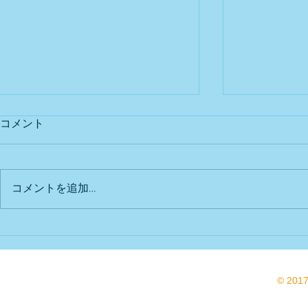
コメント
出店予定
Bu DoG出
コメントを追加…
© 201