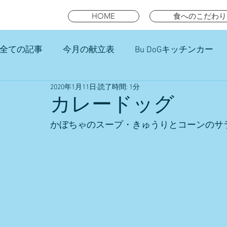
HOME
食へのこだわり
全ての記事
今月の献立表
Bu DoGキッチンカー
2020年1月11日
読了時間: 1分
未就園児スマイルキッズランチ
カレードッグ
かぼちゃのスープ・きゅうりとコーンのサ