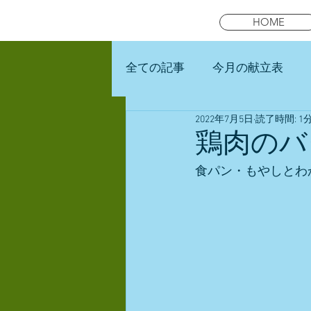
HOME
全ての記事
今月の献立表
2022年7月5日
読了時間: 1
未就園児スマイルキッズラン
鶏肉のバ
食パン・もやしとわ