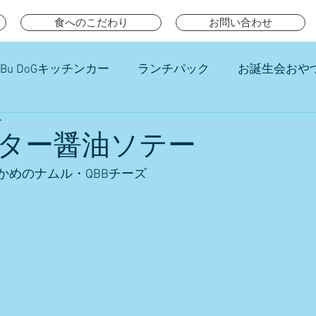
食へのこだわり
お問い合わせ
Bu DoGキッチンカー
ランチパック
お誕生会おや
分
チ
ター醤油ソテー
かめのナムル・QBBチーズ