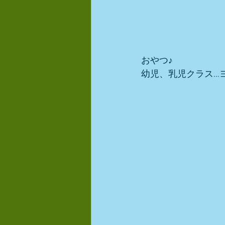
おやつ♪
幼児、乳児クラス…