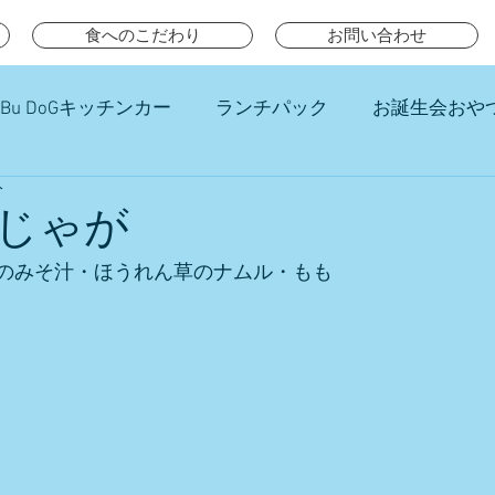
食へのこだわり
お問い合わせ
Bu DoGキッチンカー
ランチパック
お誕生会おや
分
チ
じゃが
のみそ汁・ほうれん草のナムル・もも