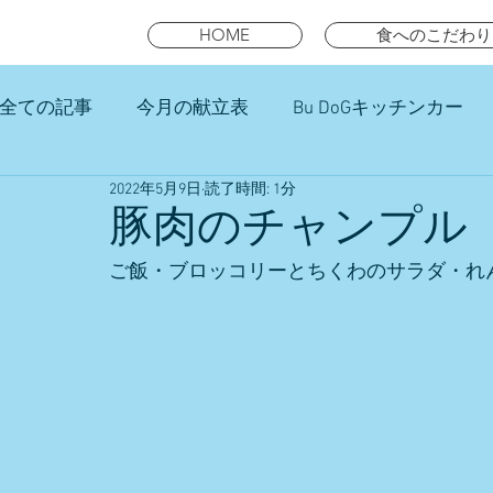
HOME
食へのこだわり
全ての記事
今月の献立表
Bu DoGキッチンカー
2022年5月9日
読了時間: 1分
未就園児スマイルキッズランチ
豚肉のチャンプル
ご飯・ブロッコリーとちくわのサラダ・れ