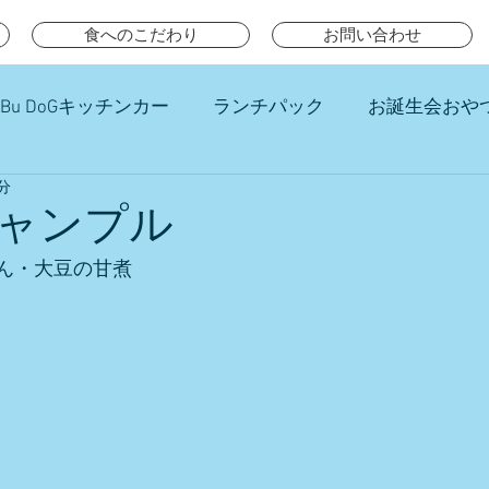
食へのこだわり
お問い合わせ
Bu DoGキッチンカー
ランチパック
お誕生会おや
分
チ
ャンプル
ん・大豆の甘煮