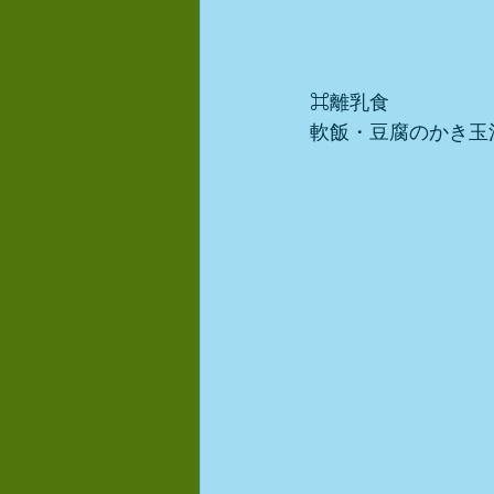
⌘離乳食
軟飯・豆腐のかき玉