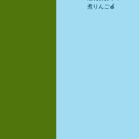
煮りんご🍎