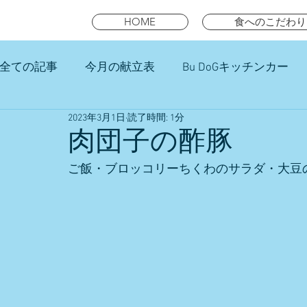
HOME
食へのこだわり
全ての記事
今月の献立表
Bu DoGキッチンカー
2023年3月1日
読了時間: 1分
未就園児スマイルキッズランチ
肉団子の酢豚
ご飯・ブロッコリーちくわのサラダ・大豆