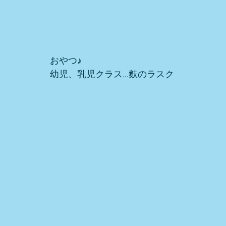
おやつ♪
幼児、乳児クラス…麩のラスク