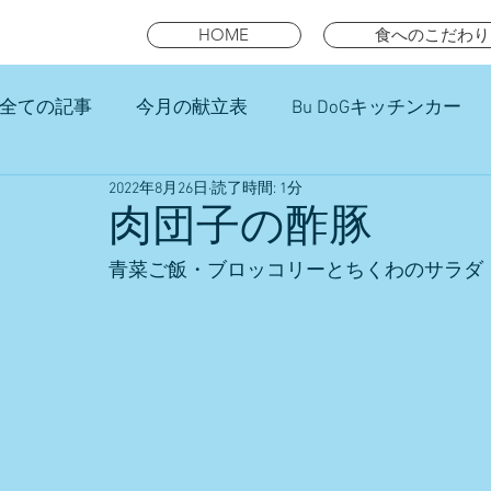
HOME
食へのこだわり
全ての記事
今月の献立表
Bu DoGキッチンカー
2022年8月26日
読了時間: 1分
未就園児スマイルキッズランチ
肉団子の酢豚
青菜ご飯・ブロッコリーとちくわのサラダ