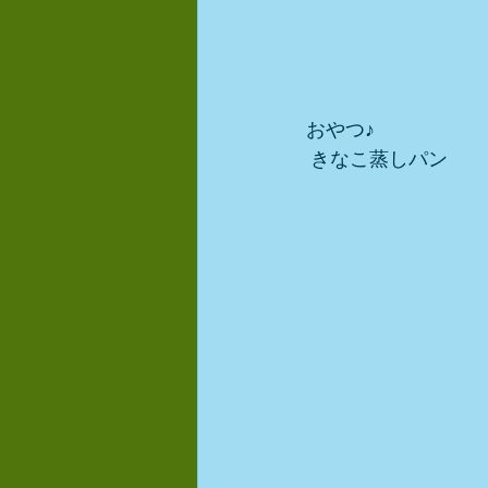
おやつ♪
 きなこ蒸しパン