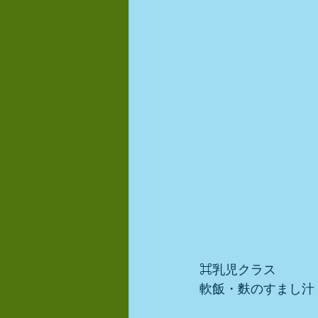
⌘乳児クラス
軟飯・麩のすまし汁