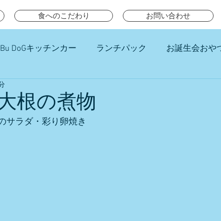
食へのこだわり
お問い合わせ
Bu DoGキッチンカー
ランチパック
お誕生会おや
分
チ
大根の煮物
のサラダ・彩り卵焼き