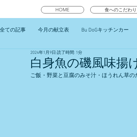
HOME
食へのこだわり
全ての記事
今月の献立表
Bu DoGキッチンカー
2024年1月9日
読了時間: 1分
未就園児スマイルキッズランチ
白身魚の磯風味揚
ご飯・野菜と豆腐のみそ汁・ほうれん草の