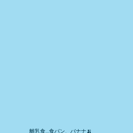
離乳食…食パン、バナナ🍌