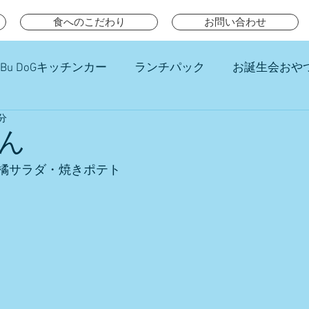
食へのこだわり
お問い合わせ
Bu DoGキッチンカー
ランチパック
お誕生会おや
分
チ
ん
柑橘サラダ・焼きポテト