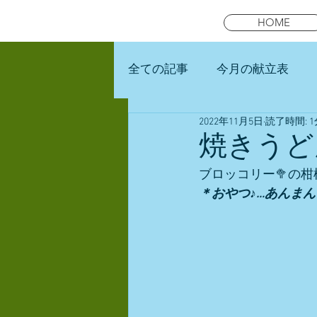
HOME
全ての記事
今月の献立表
2022年11月5日
読了時間: 1
未就園児スマイルキッズラン
焼きうど
ブロッコリー🥦の
＊おやつ♪…あんまん