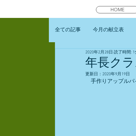
HOME
全ての記事
今月の献立表
2020年2月28日
読了時間: 1
未就園児スマイルキッズラン
年長クラ
更新日：
2020年9月19日
　手作りアップルパ