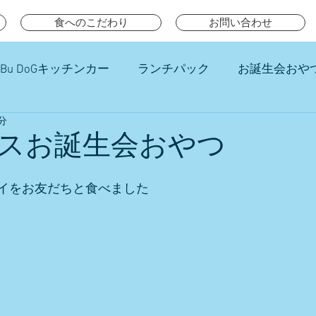
食へのこだわり
お問い合わせ
Bu DoGキッチンカー
ランチパック
お誕生会おや
分
チ
スお誕生会おやつ
イをお友だちと食べました