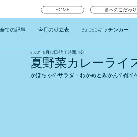
HOME
食へのこだわり
全ての記事
今月の献立表
Bu DoGキッチンカー
2023年8月17日
読了時間: 1分
未就園児スマイルキッズランチ
夏野菜カレーライ
かぼちゃのサラダ・わかめとみかんの酢の