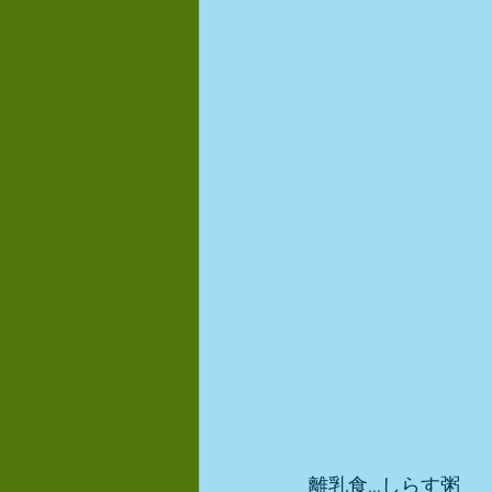
離乳食…しらす粥