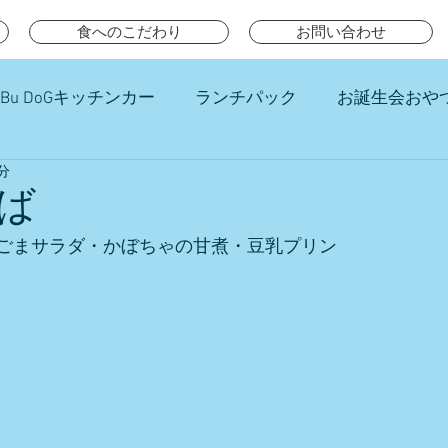
食へのこだわり
お問い合わせ
Bu DoGキッチンカー
ランチパック
お誕生会おや
分
チ
ば
ごまサラダ・かぼちゃの甘煮・豆乳プリン