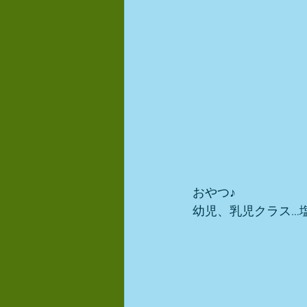
おやつ♪ 
幼児、乳児クラス…塩