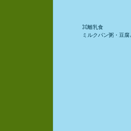
⌘離乳食
ミルクパン粥・豆腐