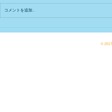
出店予定
Bu DoG出
コメントを追加…
© 201