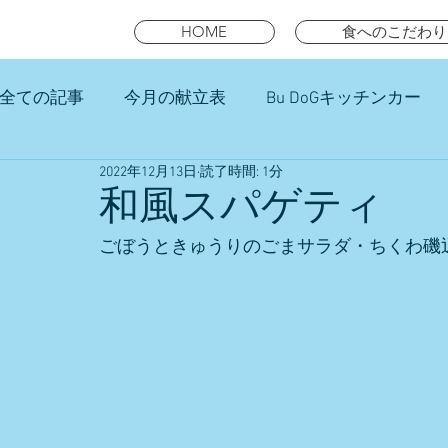
HOME
食へのこだわり
全ての記事
今月の献立表
Bu DoGキッチンカー
2022年12月13日
読了時間: 1分
未就園児スマイルキッズランチ
和風スパゲティ
ごぼうときゅうりのごまサラダ・ちくわ磯