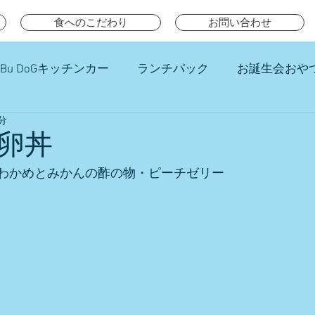
食へのこだわり
お問い合わせ
Bu DoGキッチンカー
ランチパック
お誕生会おや
分
チ
卵丼
わかめとみかんの酢の物・ピーチゼリー