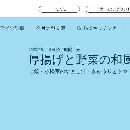
HOME
食へのこだわり
全ての記事
今月の献立表
Bu DoGキッチンカー
2023年8月18日
読了時間: 1分
未就園児スマイルキッズランチ
厚揚げと野菜の和
ご飯・小松菜のすまし汁・きゅうりとトマ