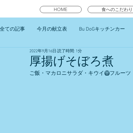
HOME
食へのこだわり
全ての記事
今月の献立表
Bu DoGキッチンカー
2022年9月16日
読了時間: 1分
未就園児スマイルキッズランチ
厚揚げそぼろ煮
ご飯・マカロニサラダ・キウイ🥝フルーツ