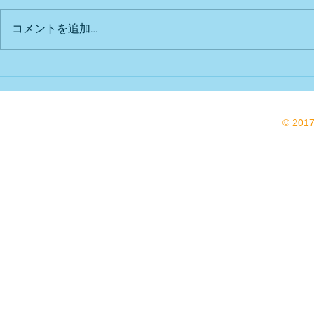
出店予定
Bu DoG出
コメントを追加…
© 201