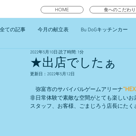
HOME
食へのこだわり
全ての記事
今月の献立表
Bu DoGキッチンカー
2022年5月10日
読了時間: 1分
未就園児スマイルキッズランチ
★出店でしたぁ
更新日：
2022年5月12日
“HEX
　弥富市のサバイバルゲームアリーナ
非日常体験で素敵な空間がとても楽しいお
スタッフ、お客様、ごまじろう店長にたく