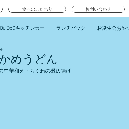
食へのこだわり
お問い合わせ
Bu DoGキッチンカー
ランチパック
お誕生会おや
分
チ
かめうどん
の中華和え・ちくわの磯辺揚げ