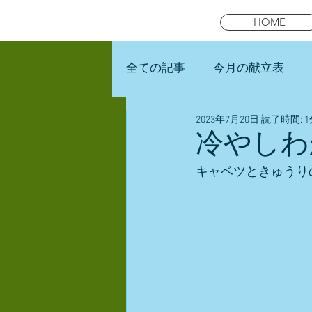
HOME
全ての記事
今月の献立表
2023年7月20日
読了時間: 1
未就園児スマイルキッズラン
冷やしわ
キャベツときゅうり