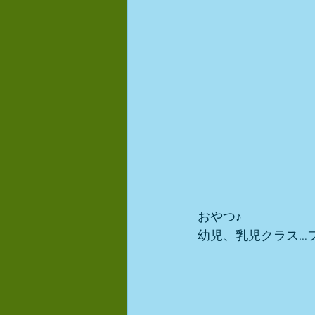
おやつ♪
幼児、乳児クラス…