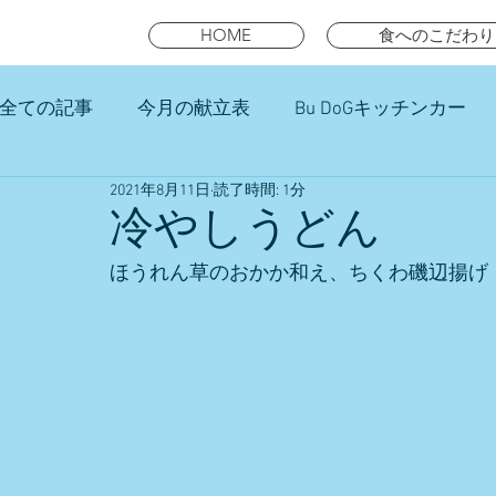
HOME
食へのこだわり
全ての記事
今月の献立表
Bu DoGキッチンカー
2021年8月11日
読了時間: 1分
未就園児スマイルキッズランチ
冷やしうどん
ほうれん草のおかか和え、ちくわ磯辺揚げ