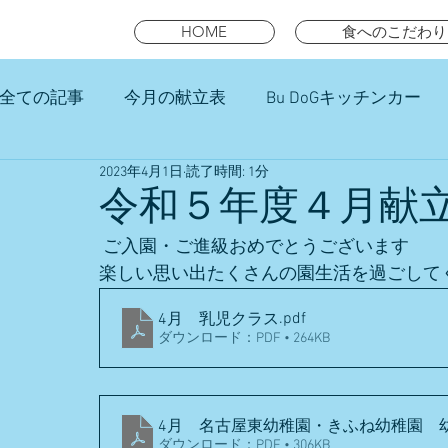
HOME
食へのこだわり
全ての記事
今月の献立表
Bu DoGキッチンカー
2023年4月1日
読了時間: 1分
未就園児スマイルキッズランチ
令和５年度４月献
 ご入園・ご進級おめでとうございます
楽しい思い出たくさんの園生活を過ごして
.pdf
4月 乳児クラス
ダウンロード：PDF • 264KB
4月 名古屋東幼稚園・きふね幼稚園
ダウンロード：PDF • 306KB