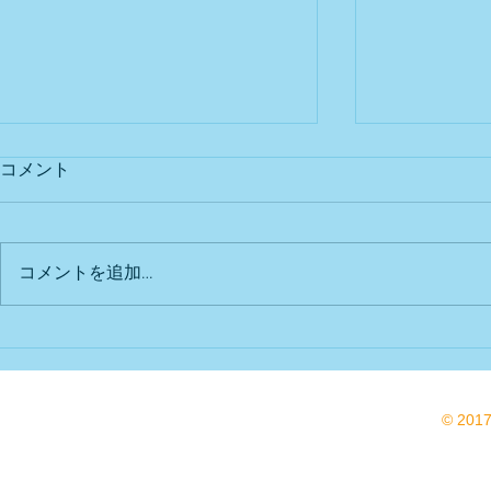
3月 献立表
２月献立表
コメント
卒園・進級へ最後の月日、思い出
園の楽しい行
いっぱい元気で過ごしましょう
す元気に過ご
園児のお友だち毎日たくさん食べ
幼児クラス 
コメントを追加…
てくれてありがとうございました
食
🍀幼児クラス 🍀乳児クラス
© 201