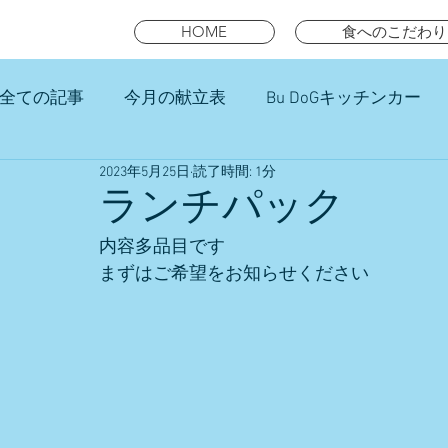
HOME
食へのこだわり
全ての記事
今月の献立表
Bu DoGキッチンカー
2023年5月25日
読了時間: 1分
未就園児スマイルキッズランチ
ランチパック
内容多品目です
まずはご希望をお知らせください