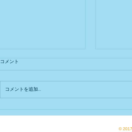
コメント
コメントを追加…
🍀ランチパ
年長クラスキッチンカー へお
買い物
© 201