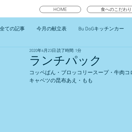
HOME
食へのこだわり
全ての記事
今月の献立表
Bu DoGキッチンカー
2020年4月23日
読了時間: 1分
未就園児スマイルキッズランチ
ランチパック
コッペぱん・ブロッコリースープ・牛肉コ
キャベツの昆布あえ・もも