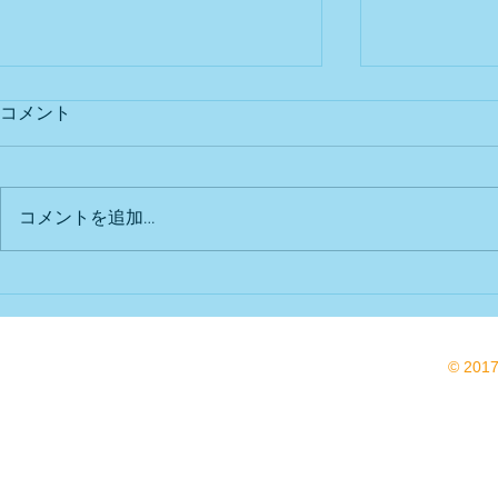
コメント
コメントを追加…
🍀ランチパ
年長クラスキッチンカー へお
買い物
© 201