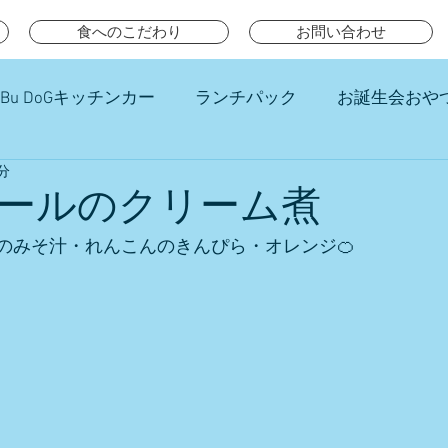
食へのこだわり
お問い合わせ
Bu DoGキッチンカー
ランチパック
お誕生会おや
分
チ
ールのクリーム煮
のみそ汁・れんこんのきんぴら・オレンジ🍊