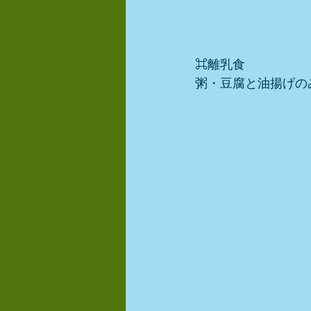
⌘離乳食
粥・豆腐と油揚げの