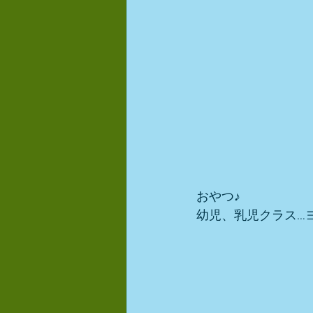
おやつ♪ 
幼児、乳児クラス…