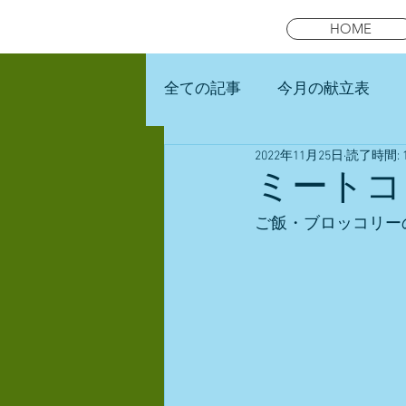
HOME
全ての記事
今月の献立表
2022年11月25日
読了時間: 
未就園児スマイルキッズラン
ミートコ
ご飯・ブロッコリー