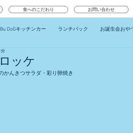
食へのこだわり
お問い合わせ
Bu DoGキッチンカー
ランチパック
お誕生会おや
1分
チ
ロッケ
のかんきつサラダ・彩り卵焼き