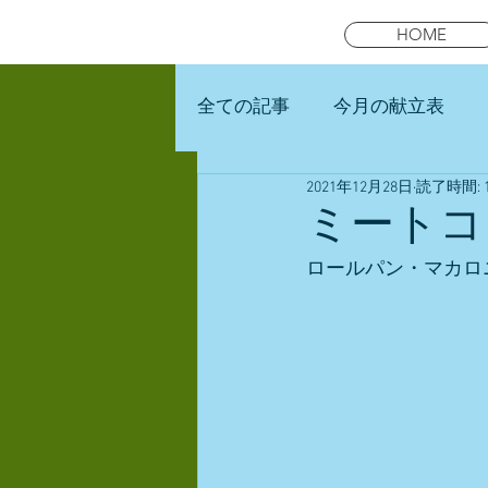
HOME
全ての記事
今月の献立表
2021年12月28日
読了時間: 
未就園児スマイルキッズラン
ミートコ
ロールパン・マカロ