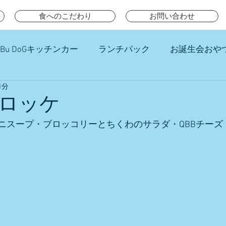
食へのこだわり
お問い合わせ
Bu DoGキッチンカー
ランチパック
お誕生会おや
1分
チ
ロッケ
ニスープ・ブロッコリーとちくわのサラダ・QBBチーズ