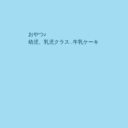
おやつ♪
幼児、乳児クラス…牛乳ケーキ