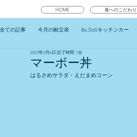
HOME
食へのこだわり
全ての記事
今月の献立表
Bu DoGキッチンカー
2023年3月6日
読了時間: 1分
未就園児スマイルキッズランチ
マーボー丼
はるさめサラダ・えだまめコーン