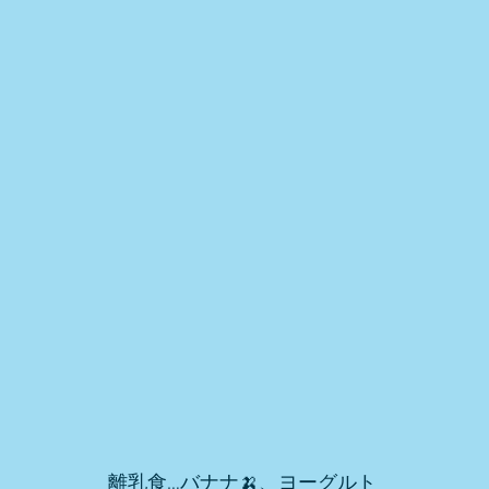
離乳食…バナナ🍌、ヨーグルト