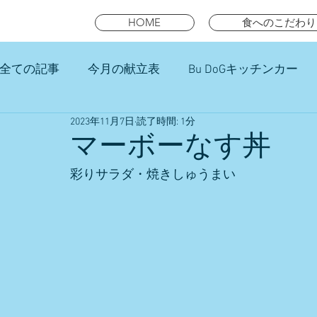
HOME
食へのこだわり
全ての記事
今月の献立表
Bu DoGキッチンカー
2023年11月7日
読了時間: 1分
未就園児スマイルキッズランチ
マーボーなす丼
彩りサラダ・焼きしゅうまい