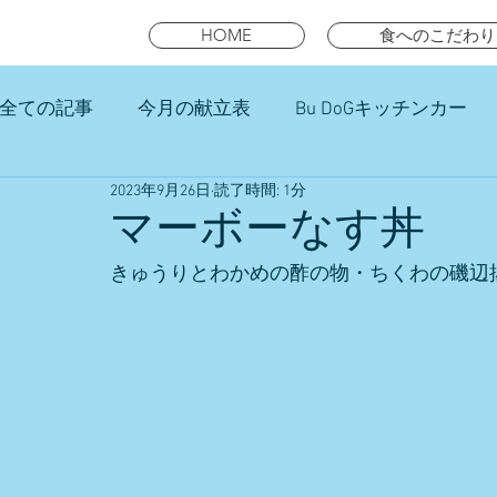
HOME
食へのこだわり
全ての記事
今月の献立表
Bu DoGキッチンカー
2023年9月26日
読了時間: 1分
未就園児スマイルキッズランチ
マーボーなす丼
きゅうりとわかめの酢の物・ちくわの磯辺