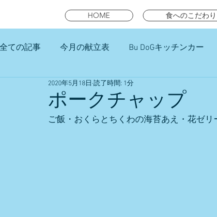
HOME
食へのこだわり
全ての記事
今月の献立表
Bu DoGキッチンカー
2020年5月18日
読了時間: 1分
未就園児スマイルキッズランチ
ポークチャップ
ご飯・おくらとちくわの海苔あえ・花ゼリ