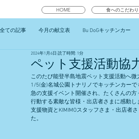
HOME
食へのこだわり
全ての記事
今月の献立表
Bu DoGキッチンカー
2024年1月6日
読了時間: 1分
未就園児スマイルキッズランチ
ペット支援活動協
このたび能登半島地震ペット支援活動へ微
1/5(金)名城公園トナリノでキッチンカーで
急の支援イベント開催され、たくさんの方
行動する素敵な皆様・出店者さまに感動し
支援物資とKIMIMOスタッフさま・出店
た。