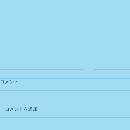
休業のお知らせ
コメント
イーストKITCHEN 給食事業へ毎度
のご協力、力添え誠にありがとう
ございます 令和6年3月30日(土)終
コメントを追加…
了から給食事業を一時休業とさせ
ていただきます 成長過程の一端
に関わり支えれた事に感謝してお
きふね幼稚