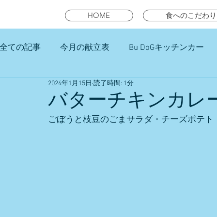
HOME
食へのこだわり
全ての記事
今月の献立表
Bu DoGキッチンカー
2024年1月15日
読了時間: 1分
未就園児スマイルキッズランチ
バターチキンカレ
ごぼうと枝豆のごまサラダ・チーズポテト