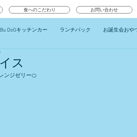
食へのこだわり
お問い合わせ
Bu DoGキッチンカー
ランチパック
お誕生会おや
分
チ
イス
レンジゼリー🍊