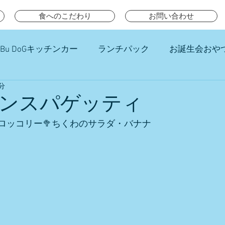
食へのこだわり
お問い合わせ
Bu DoGキッチンカー
ランチパック
お誕生会おや
分
チ
ンスパゲッティ
ロッコリー🥦ちくわのサラダ・バナナ