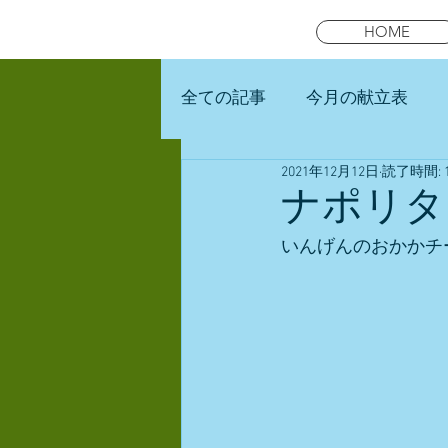
HOME
全ての記事
今月の献立表
2021年12月12日
読了時間: 
未就園児スマイルキッズラン
ナポリタ
いんげんのおかかチ