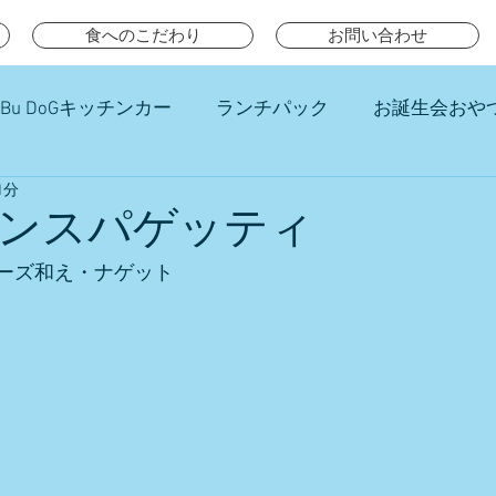
食へのこだわり
お問い合わせ
Bu DoGキッチンカー
ランチパック
お誕生会おや
1分
チ
ンスパゲッティ
ーズ和え・ナゲット