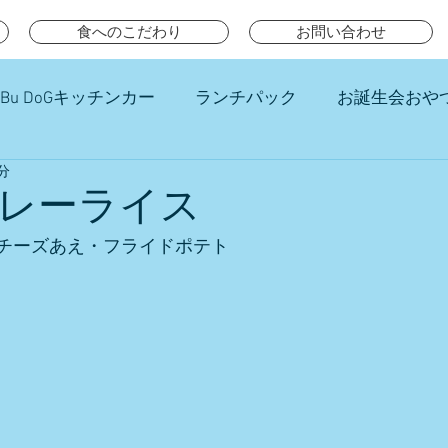
食へのこだわり
お問い合わせ
Bu DoGキッチンカー
ランチパック
お誕生会おや
分
チ
レーライス
チーズあえ・フライドポテト