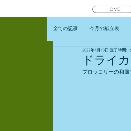
HOME
全ての記事
今月の献立表
2022年4月18日
読了時間: 1
未就園児スマイルキッズラン
ドライカ
ブロッコリーの和風