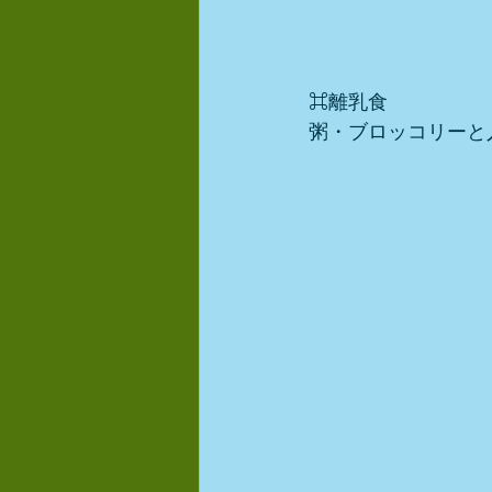
⌘離乳食
粥・ブロッコリーと