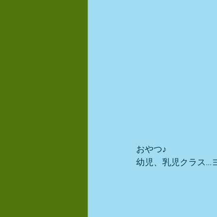
おやつ♪ 
幼児、乳児クラス…