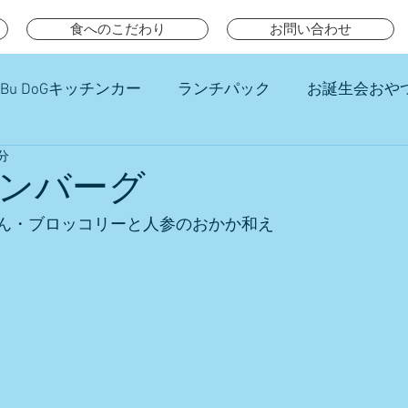
食へのこだわり
お問い合わせ
Bu DoGキッチンカー
ランチパック
お誕生会おや
分
チ
ンバーグ
ん・ブロッコリーと人参のおかか和え