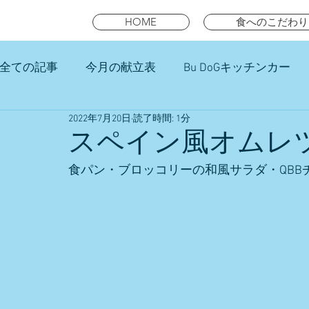
HOME
食へのこだわり
全ての記事
今月の献立表
Bu DoGキッチンカー
2022年7月20日
読了時間: 1分
未就園児スマイルキッズランチ
スペイン風オムレ
食パン・ブロッコリーの和風サラダ・QBB