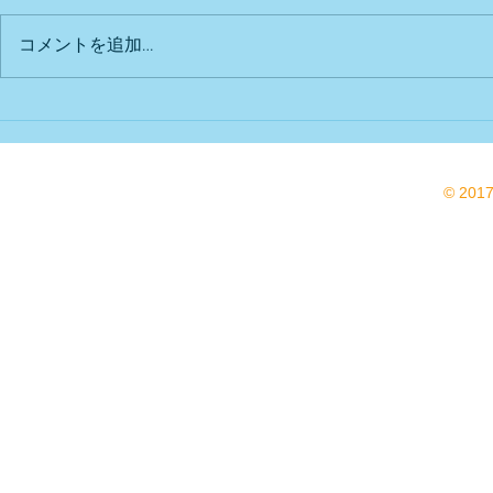
出店予定
Bu DoG出
コメントを追加…
© 201