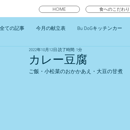
HOME
食へのこだわり
全ての記事
今月の献立表
Bu DoGキッチンカー
2022年10月12日
読了時間: 1分
未就園児スマイルキッズランチ
カレー豆腐
ご飯・小松菜のおかかあえ・大豆の甘煮