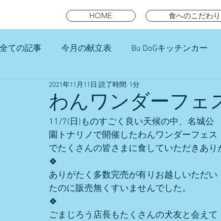
HOME
食へのこだわり
全ての記事
今月の献立表
Bu DoGキッチンカー
2021年11月11日
読了時間: 1分
未就園児スマイルキッズランチ
わんワンダーフェ
11/7(日)ものすごく良い天候の中、名城公
園トナリノで開催したわんワンダーフェス
でたくさんの皆さまに食していただきあり
🍀
ありがたく多数完売が有りお越しいただい
たのに販売無くすいませんでした。
🍀
ごまじろう店長もたくさんの犬友と会えて