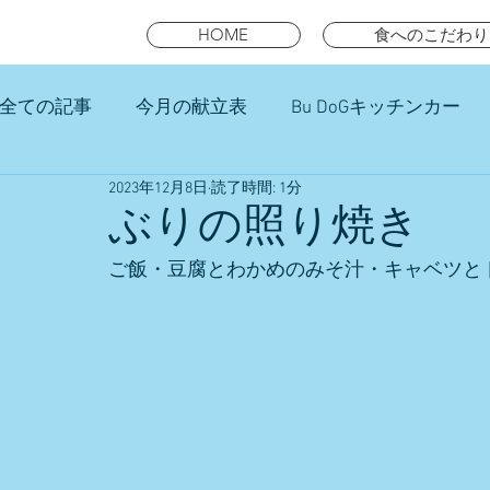
HOME
食へのこだわり
全ての記事
今月の献立表
Bu DoGキッチンカー
2023年12月8日
読了時間: 1分
未就園児スマイルキッズランチ
ぶりの照り焼き
ご飯・豆腐とわかめのみそ汁・キャベツと