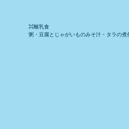
⌘離乳食
粥・豆腐とじゃがいものみそ汁・タラの煮