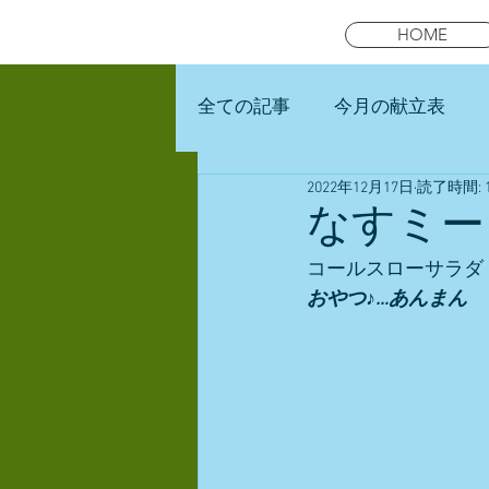
HOME
全ての記事
今月の献立表
2022年12月17日
読了時間: 
未就園児スマイルキッズラン
なすミー
コールスローサラダ
おやつ♪…あんまん