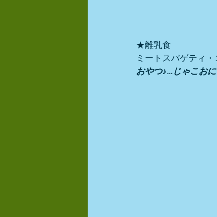
★離乳食
ミートスパゲティ・
おやつ♪…じゃこお