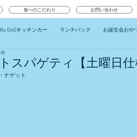
食へのこだわり
お問い合わせ
Bu DoGキッチンカー
ランチパック
お誕生会おや
1分
チ
トスパゲティ【土曜日仕
・ナゲット