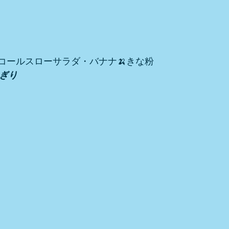
コールスローサラダ・バナナ🍌きな粉
にぎり